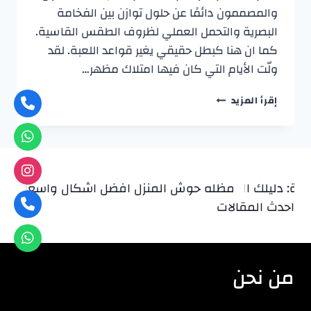
والمصممون دائمًا عن حلول توازن بين الفخامة
البصرية والتحمل العملي لظروف الطقس القاسية.
كما ان هنا كبطل حقيقي يغير قواعد اللعبة. ​لقد
ولّت الأيام التي كان فيها امتلاك مظهر…
سواتر
إقرأ المزيد
بديل
الخشب
بالقطيف:
جمال
الخشب
ومتانة
يلك الشامل لأفضل الخدمات في الدمام، الخبر، والجبيل 0537042662
مظله حوش المنزل افضل اشكال واسعار مظلات ا
أفضل 
المستقبل
احدث المقالات
من نحن