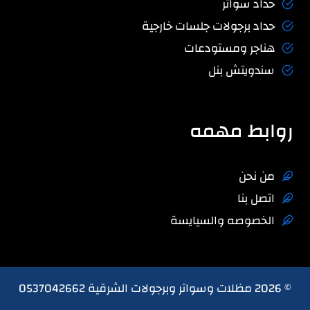
حداد سواتر
حداد برجولات جلسات خارجية
هناجر ومستودعات
سندويتش بنل
روابط مهمه
من نحن
اتصل بنا
الخصوصه والسيايسة
© 2026 مظلات وسواتر وبرجولات الشرقية 0537042662