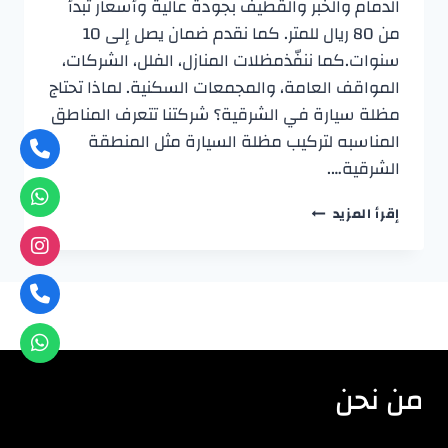
الدمام والخبر والقطيف بجودة عالية وأسعار تبدأ
من 80 ريال للمتر. كما نقدم ضمان يصل إلى 10
سنوات.كما ننفّذمظلات المنازل، الفلل، الشركات،
المواقف العامة، والمجمعات السكنية. لماذا تحتاج
مظلة سيارة في الشرقية؟ شركتنا تتعرف المناطق
المناسبه لتركيب مظلة السيارة مثل المنطقة
الشرقية….
تركيب
إقرأ المزيد
مظلات
سيارات
بالشرقية
(الدمام
–
الخبر
–
القطيف)
من نحن
بأسعار
تبدأ
من