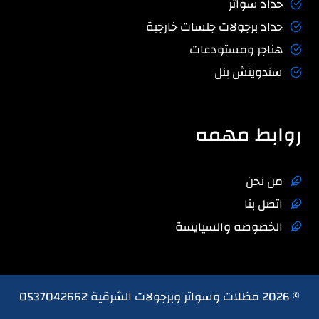
حداد سواتر
حداد برجولات جلسات خارجية
هناجر ومستودعات
سندويتش بنل
روابط مهمه
من نحن
اتصل بنا
الخصوصه والسيايسة
© 2026 مظلات وسواتر وبرجولات الشرقية 0537042662