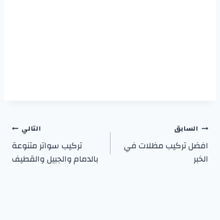
تصفّح
السابق
التالي
افضل تركيب مظلات في
تركيب سواتر متنوعة
المقالات
الخبر
بالدمام والجبيل والقطيف