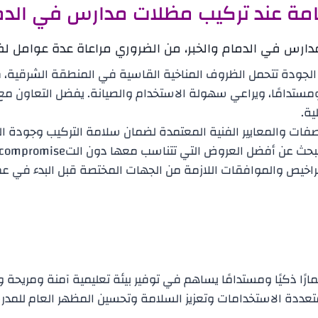
امة عند تركيب مظلات مدارس في الدما
ارس في الدمام والخبر، من الضروري مراعاة عدة عوامل لض
 الجودة تتحمل الظروف المناخية القاسية في المنطقة الشرقية، مث
ا ومستدامًا، ويراعي سهولة الاستخدام والصيانة. يفضل التعاو
ة.
اصفات والمعايير الفنية المعتمدة لضمان سلامة التركيب وجودة الت
أفضل العروض التي تتناسب معها دون التcompromise على الجودة.
راخيص والموافقات اللازمة من الجهات المختصة قبل البدء في عمل
رًا ذكيًا ومستدامًا يساهم في توفير بيئة تعليمية آمنة ومريحة 
عددة الاستخدامات وتعزيز السلامة وتحسين المظهر العام للمدرسة،