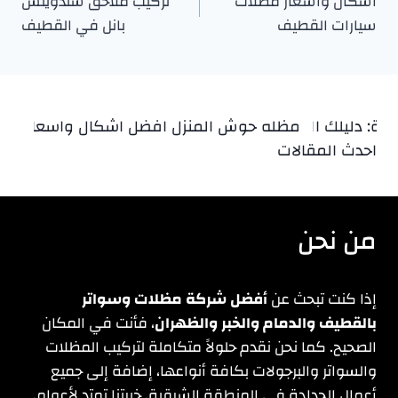
أشكال وأسعار مظلات
تركيب ملاحق سندويتش
المقالات
سيارات القطيف
بانل في القطيف
ك الشامل لأفضل الخدمات في الدمام، الخبر، والجبيل 0537042662
مظله حوش المنزل افضل اشكال واسعار مظلات اح
أفضل م
احدث المقالات
من نحن
إذا كنت تبحث عن
أفضل شركة مظلات وسواتر
بالقطيف والدمام والخبر والظهران
، فأنت في المكان
الصحيح. كما نحن نقدم حلولاً متكاملة لتركيب المظلات
والسواتر والبرجولات بكافة أنواعها، إضافة إلى جميع
أعمال الحدادة في المنطقة الشرقية. خبرتنا تمتد لأعوام.