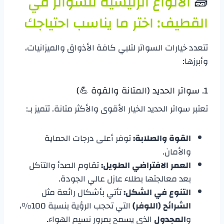
​🧱
الأنواع الرئيسية للسواتر في
القطيف: اختر ما يناسب احتياجك
​تتعدد خيارات السواتر لتلبي كافة الأذواق والميزانيات،
وأبرزها:
​1. سواتر الحديد (المتانة والقوة 💪)
​تعتبر سواتر الحديد الخيار الأقوى والأكثر متانة. تتميز بـ:
القوة والصلابة:
توفر أعلى درجات الحماية
والأمان.
العمر الافتراضي الطويل:
تقاوم الصدأ والتآكل
بعد معالجتها بطلاء عازل عالي الجودة.
التنوع في الشكل:
تأتي بأشكال رائعة مثل
الشرائح (اللوفر)
التي تحجب الرؤية بنسبة 100%،
و
المجدول
الذي يسمح بمرور نسيم الهواء.