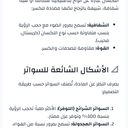
​اللكسان عبارة عن ألواح بلاستيكية شفافة أو شبه
شفافة، شبيهة بالزجاج لكنها مضادة للكسر:
الشفافية:
تسمح بمرور الضوء مع حجب الرؤية
بنسب متفاوتة حسب نوع اللكسان (كريستال،
محبب).
القوة:
مقاومة للصدمات والكسر.
​📐 الأشكال الشائعة للسواتر
​بصرف النظر عن المادة، تُصنف السواتر حسب طريقة
التصميم:
السواتر الشرائح (اللوفر):
الأكثر طلباً؛ تحجب الرؤية
بنسبة 100% وتوفر عزل ممتاز.
السواتر المجدولة:
تسمح بمرور نسبة من الهواء،