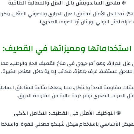
​❄️ ملاحق الساندويتش بانل: العزل والفعالية الطاقية
​بالانتقال إلى ملاحق الساندويتش بانل (Sandwich Panel)، نجد الحل الأمثل لتحقيق العزل الحرا
زلة (مثل البولي يوريثان أو الصوف الصخري).
​استخداماتها ومميزاتها في القطيف:
 على عزل الحرارة، وهو أمر حيوي في مناخ القطيف الحار والرطب، مما
ء ملاحق مستقلة، غرف جاهزة، مكاتب إدارية داخل الهناجر الكبيرة،
بطبقات مقاومة للصدأ والتآكل، مما يجعلها مثالية للمناطق الساحل
 مثل الصوف الصخري توفر درجة عالية من مقاومة الحريق.
​🌐 التوظيف الأمثل في القطيف: التكامل الذكي
ء الهيكل الأساسي باستخدام هيكل شينكو معدني للقوة، واستخدام