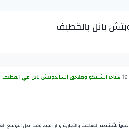
يتش بانل بالقطيف
🏗️
هناجر الشينكو وملاحق الساندويتش بانل في القطيف:
اً حيوياً للأنشطة الصناعية والتجارية والزراعية. وفي ظل التوسع ا