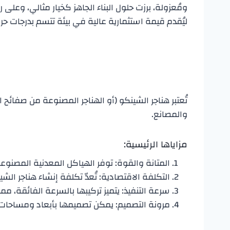
ومُعزولة، برزت حلول البناء الجاهز كخيار مثالي، وعلى 
ليُقدم قيمة استثمارية عالية في بيئة تتسم بدرجات حر
​تُعتبر هناجر الشينكو (أو الهناجر المصنوعة من صفائح 
والمصانع.
​مزاياها الرئيسية:
​المتانة والقوة: توفر الهياكل المعدنية المصنو
​التكلفة الاقتصادية: تُعدّ تكلفة إنشاء هناجر الشي
​سرعة التنفيذ: يتميز تركيبها بالسرعة الفائقة، مما
​مرونة التصميم: يمكن تصميمها بأبعاد ومساحات