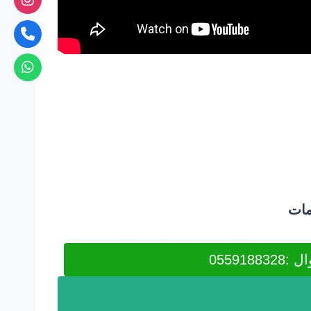
مات
0559188328