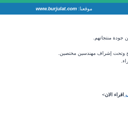
موقعنا:
.com
www.burjulat
 جودة منتجاتهم.
يح وتحت إشراف مهندسين مختصين.
اء.
ف
اقراء الان
>