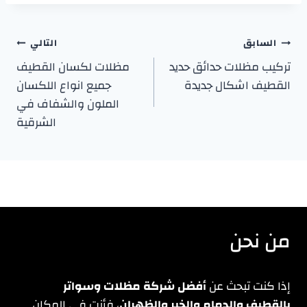
تصفّح
السابق
التالي
تركيب مظلات حدائق حديد
مظلات لكسان القطيف
المقالات
القطيف اشكال جديدة
جميع انواع اللكسان
الملون والشفاف في
الشرقية
من نحن
إذا كنت تبحث عن
أفضل شركة مظلات وسواتر
بالقطيف والدمام والخبر والظهران
، فأنت في المكان